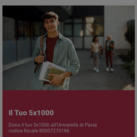
Immagine
Immagine
Il Tuo 5x1000
Abstract
Dona il tuo 5x1000 all'Università di Pavia
codice fiscale 80007270186