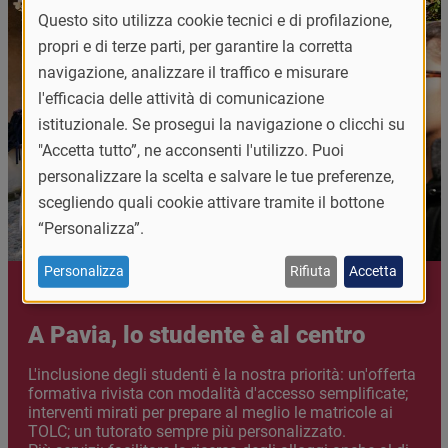
Questo sito utilizza cookie tecnici e di profilazione,
propri e di terze parti, per garantire la corretta
navigazione, analizzare il traffico e misurare
l'efficacia delle attività di comunicazione
istituzionale. Se prosegui la navigazione o clicchi su
"Accetta tutto”, ne acconsenti l'utilizzo. Puoi
personalizzare la scelta e salvare le tue preferenze,
scegliendo quali cookie attivare tramite il bottone
“Personalizza”.
Personalizza
Rifiuta
Accetta
A Pavia, lo studente è al centro
Abstract
L'inclusione degli studenti è la nostra priorità: un'offerta
formativa rivista con modalità d'accesso semplificate;
interventi mirati per prepare al meglio le matricole ai
TOLC; un tutorato sempre più personalizzato.