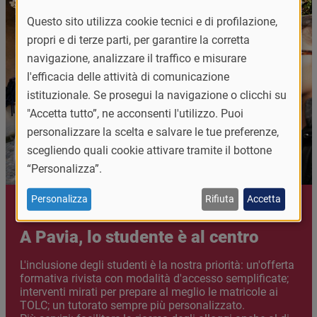
Questo sito utilizza cookie tecnici e di profilazione,
propri e di terze parti, per garantire la corretta
navigazione, analizzare il traffico e misurare
l'efficacia delle attività di comunicazione
istituzionale. Se prosegui la navigazione o clicchi su
"Accetta tutto”, ne acconsenti l'utilizzo. Puoi
personalizzare la scelta e salvare le tue preferenze,
scegliendo quali cookie attivare tramite il bottone
“Personalizza”.
Personalizza
Rifiuta
Accetta
A Pavia, lo studente è al centro
Abstract
L'inclusione degli studenti è la nostra priorità: un'offerta
formativa rivista con modalità d'accesso semplificate;
interventi mirati per prepare al meglio le matricole ai
TOLC; un tutorato sempre più personalizzato.