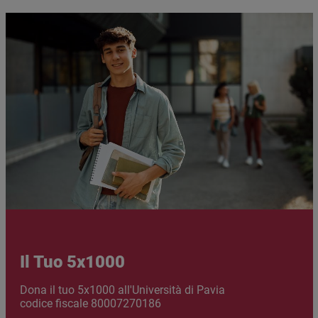
Immagine
Immagine
Il Tuo 5x1000
Abstract
Dona il tuo 5x1000 all'Università di Pavia
codice fiscale 80007270186